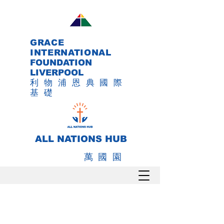
GRACE
INTERNATIONAL
FOUNDATION
LIVERPOOL
利物浦恩典國際
基礎
ALL NATIONS HUB
萬國園