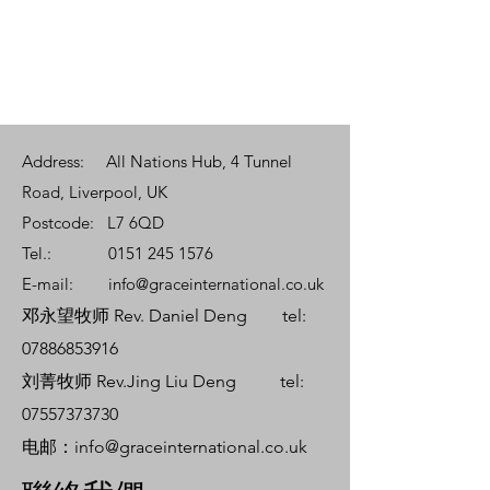
Address: All Nations Hub, 4 Tunnel
Road, Liverpool, UK
Postcode: L7 6QD
Tel.:
0151 245 1576
E-mail:
info@graceinternational.co.uk
邓永望牧师 Rev. Daniel Deng tel:
07886853916
刘菁牧师 Rev.Jing Liu Deng tel:
07557373730
电邮：
info@graceinternational.co.uk